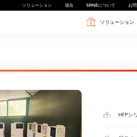
ソリューション
場合
SRNEについて
お問
ソリューション
テム
フィール
家庭用蓄電システム
ニュース
ン
家庭用太陽光発電システム
RVシステム
HFPシ
HESP 4-6.5kW-HUS
HESP 8-12k