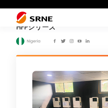
場合
トップページ
|
住宅用太陽光発電システム
|
HFPシリーズ
住宅用太陽光発電シス
プロ
Nigeria
商業・産業ソリューショ
住宅用ハイブリッドインバーター
住宅用オフグリッドインバーター
エネルギー貯蔵システム
RV配電システム