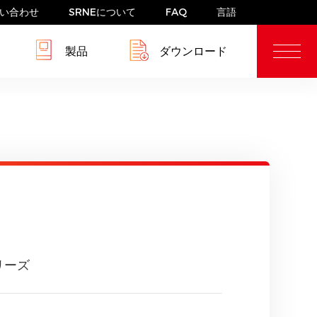
い合わせ
SRNEについて
FAQ
言語
製品
ダウンロード
ブログ
RV 配電システム
蓄電システム
リーズ
W-US
HESP 4-6.5kW-HJP