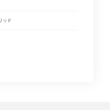
リッド
0
W-US